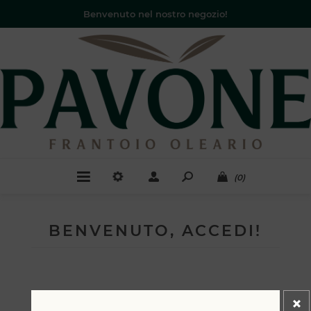
Benvenuto nel nostro negozio!
(0)
BENVENUTO, ACCEDI!
NUOVO CLIENTE