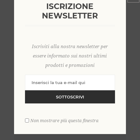
ISCRIZIONE
Registrandoti potrai acquistare velocemente, essere
NEWSLETTER
sempre aggiornato sullo stato degli ordini e rivedere
la storia degli acquisti effettuati
Iscriviti alla nostra newsletter per
essere informato sui nostri ultimi
prodotti e promozioni
CLIENTE GIÀ REGISTRATO
E-mail:
SOTTOSCRIVI
Password:
Non mostrare più questa finestra